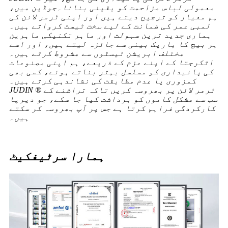
معمولی لباس مزاحمت کو یقینی بنانا۔جوڈین میں،
ہم معیار کو ترجیح دیتے ہیں اور اپنی ٹرمر لائن کی
لمبی عمر کی ضمانت کے لیے سخت ٹیسٹ کرواتے ہیں۔
ہماری جدید ترین سہولت اور ماہر تکنیکی ماہرین
ہر بیچ کا باریک بینی سے جائزہ لیتے ہیں، اور اسے
مختلف ابریشن ٹیسٹوں سے مشروط کرتے ہیں۔
اتکرجتا کے اپنے عزم کے ذریعے، ہم اپنی مصنوعات
کی پائیداری کو مسلسل بہتر بناتے ہوئے، کسی بھی
کمزوری یا عدم مطابقت کی نشاندہی کرتے ہیں۔
JUDIN ® ٹرمر لائن پر بھروسہ کریں تاکہ تراشنے کے
سب سے مشکل کاموں کو برداشت کیا جا سکے، جو دیرپا
کارکردگی فراہم کرتا ہے جس پر آپ بھروسہ کر سکتے
ہیں۔
ہمارا سرٹیفکیٹ