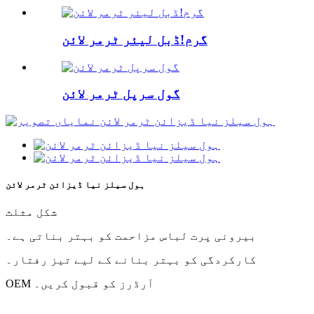
گرم!ڈبل لیئر ٹرمر لائن
گول سرپل ٹرمر لائن
ہول سیلز نیا ڈیزائن ٹرمر لائن
شکل مثلث
بیرونی پرت لباس مزاحمت کو بہتر بناتی ہے۔
کارکردگی کو بہتر بنانے کے لیے تیز رفتار۔
OEM آرڈرز کو قبول کریں۔