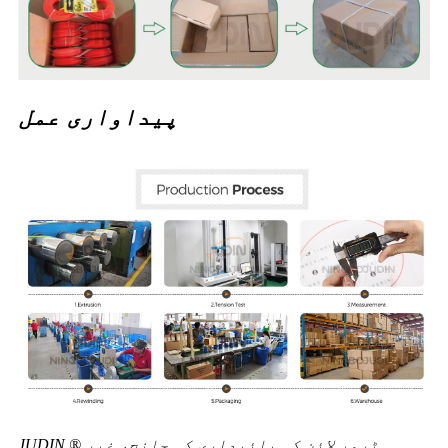
پیداواری عمل
JUDIN ® ٹرمر لائن کی پائیداری کی جانچ، غیر