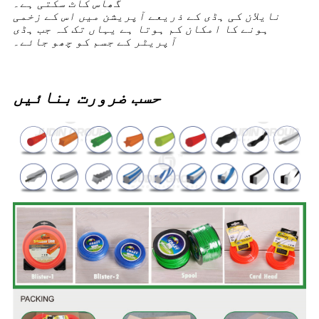
گھاس کاٹ سکتی ہے۔
نایلان کی ہڈی کے ذریعے آپریشن میں اس کے زخمی
ہونے کا امکان کم ہوتا ہے یہاں تک کہ جب ہڈی
آپریٹر کے جسم کو چھو جائے۔
حسب ضرورت بنائیں