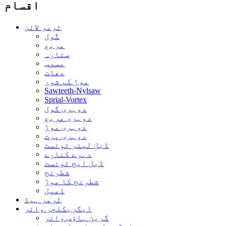
اقسام
ٹرمر لائن
گول
مربع
ستارہ
مسدس
دھات
موڑ کم شور
Sawteeth-Nylsaw
Sprial-Vortex
دوہری گول
دوہری مربع
دوہری موڑ
دوہری پرت
ڈبل لیئر ٹوئسٹ
دہرے کنارے
ڈبل ایج ٹوئسٹ
شطرنج
شطرنج کا موڑ
ڈمپل
ٹرمر ہیڈ
ایگریکلچر وائر
گرین ہاؤس وائر