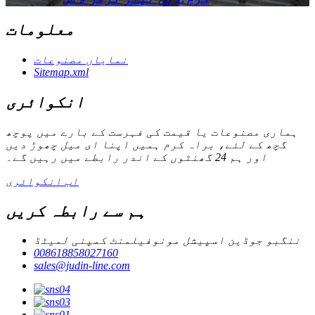
معلومات
نمایاں مصنوعات
Sitemap.xml
انکوائری
ہماری مصنوعات یا قیمت کی فہرست کے بارے میں پوچھ
گچھ کے لئے، براہ کرم ہمیں اپنا ای میل چھوڑ دیں
اور ہم 24 گھنٹوں کے اندر رابطے میں رہیں گے۔
اب انکوائری
ہم سے رابطہ کریں
ننگبو جوڈین اسپیشل مونوفیلمنٹ کمپنی لمیٹڈ
008618858027160
sales@judin-line.com