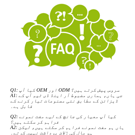
Q1: کیا آپ OEM اور ODM سروس پیش کرتے ہیں؟
A1: جی ہاں، ہماری مضبوط آر اینڈ ڈی ٹیم آپ کے
ڈیزائن کے مطابق نئی مصنوعات تیار کرنے کے
قابل ہے۔
Q2: کیا آپ معیار کی جانچ کے لیے مفت نمونے
فراہم کر سکتے ہیں؟
A2: ہاں ہم مفت نمونے فراہم کر سکتے ہیں، لیکن
ہم مال کی ڑلائ برداشت نہیں کرتے۔