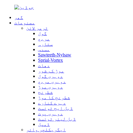
گھر
مصنوعات
ٹرمر لائن
گول
مربع
ستارہ
مسدس
Sawteeth-Nylsaw
Sprial-Vortex
دھات
موڑ کم شور
دوہری گول
دوہری مربع
دوہری موڑ
شطرنج
شطرنج کا موڑ
دہرے کنارے
ڈبل ایج ٹوئسٹ
دوہری پرت
ڈبل لیئر ٹوئسٹ
ڈمپل
ایگریکلچر وائر