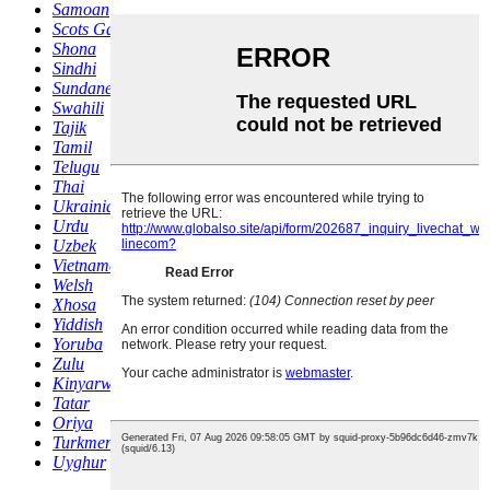
Samoan
Scots Gaelic
Shona
Sindhi
Sundanese
Swahili
Tajik
Tamil
Telugu
Thai
Ukrainian
Urdu
Uzbek
Vietnamese
Welsh
Xhosa
Yiddish
Yoruba
Zulu
Kinyarwanda
Tatar
Oriya
Turkmen
Uyghur