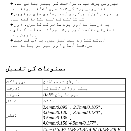
◆ بیرونی پرت لباس مزاحمت کو بہتر بناتی ہے،
اندرونی پرت کی شدت میں اضافہ ہوتا ہے۔
◆ یہ مربع ڈیزائن گہری اور بھاری جڑی بوٹیوں
کو کاٹنے کے لیے بنایا گیا ہے۔
◆ یہ درمیانے اور بڑے سائز کے کاموں، اور
تجارتی مقاصد اور پیشہ ورانہ مقاصد کے لیے
بہترین ہے۔
◆ اس کے کنارے بہت تیز ہیں۔یہ آپ کے لیے
تراشنا آسان اور تیز تر بناتا ہے۔
مصنوعات کی تفصیل
نایلان ٹرمر لائن
پروڈکٹ:
پیشہ ورانہ / کمرشل
درجہ:
100% نیو نایلان
مواد:
مثلث
شکل:
2.4mm/0.095″، 2.7mm/0.105″،
3.0mm/0.120″، 3.3mm/0.130″،
قطر:
3.5mm/0.138″،
4.0mm/0.158″4.5mm/0.177"۔
15m/ 0.5LB/ 1LB/ 3LB/ 5LB/ 10LB/ 20LB