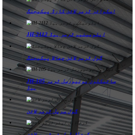
اسکوائر ٹرمر لائن کارڈ پیکیجنگ
JH-2112 ایلومینیم ٹرمر ہیڈ
گول ٹرمر لائن چھالا پیکیجنگ
JH-105 سائیکلون یونیورسل ٹرمر
ہیڈ
گول سرپل ٹرمر لائن
گرم!ڈبل لیئر ٹرمر لائن