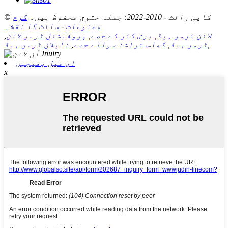
© کاپی رائٹ - 2010-2022: جملہ حقوق محفوظ ہیں۔
گرم
مصنوعات
-
سائٹ کا نقشہ
لائن ٹرمر ہیڈ
,
برش کٹر کے حصے
,
پروفیشنل ٹرمر لائن
,
,
ٹرمر ہیڈ
,
گھاس تراشنے والے حصے
,
نایلان ٹرمر ہیڈ
ای میل بھیجیں
x