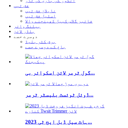
انگور کی باری کی تار
فش ٹیپ
نایلان فش ٹیپ
اسٹیل فش ٹیپ
فائبر گلاس کیبل کھینچنے والا
بیلنگ وائر
بلڈر لائن
دوسرے حصے
برش کٹر بلیڈ
باغ کے دوسرے حصے
گول ٹرمر لائن اسکوائر بی...
ڈوئل ٹوئسٹ بلیسٹر ٹرمر...
2023 ہاٹ سیل ڈبل ایج ٹی...