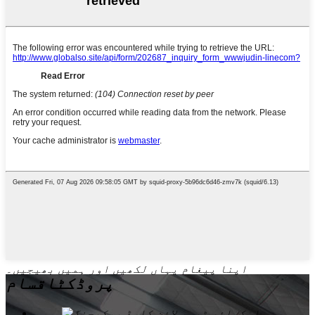
اپنا پیغام یہاں لکھیں اور ہمیں بھیجیں۔
پروڈکٹ
اقسام