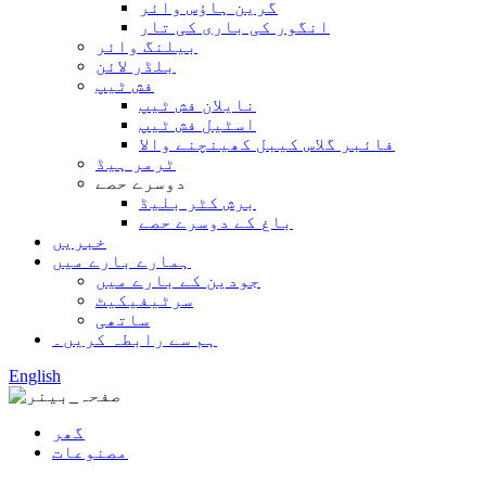
گرین ہاؤس وائر
انگور کی باری کی تار
بیلنگ وائر
بلڈر لائن
فش ٹیپ
نایلان فش ٹیپ
اسٹیل فش ٹیپ
فائبر گلاس کیبل کھینچنے والا
ٹرمر ہیڈ
دوسرے حصے
برش کٹر بلیڈ
باغ کے دوسرے حصے
خبریں
ہمارے بارے میں
جودین کے بارے میں
سرٹیفیکیٹ
ساتھی
ہم سے رابطہ کریں۔
English
گھر
مصنوعات