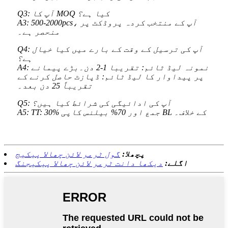
Q3: آپ کا MOQ کیا ہے؟
A3: 500-2000pcs، آپ کے منتخب کردہ پروڈکٹ پر
منحصر ہے۔
Q4: آپ کی ترسیل کے وقت کے بارے میں کیا خیال
ہے؟
A4: نمونہ لیڈ ٹائم: تقریبا 1-2 دن۔بڑے پیمانے
پر پیداوار کا لیڈ ٹائم: ڈپازٹ حاصل کرنے کے
تقریباً 25 دن بعد۔
Q5: آپ کی ادائیگی کی شرائط کیا ہیں؟
A5: TT: 30% جمع اور 70% بیلنس کاپی BL کے خلاف۔
پچھلا:
گول ٹرمر لائن چھالا پیکیج
اگلے:
دیکھا دانت ٹرمر لائن چھالا پیکیجنگ