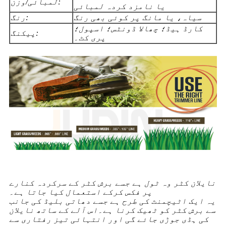
لمبائی/وزن:
یا نامزد کردہ لمبائی
سیاہ، یا مانگ پر کوئی بھی رنگ
رنگ:
کارڈ ہیڈ؛ چھالا ڈونٹس؛ اسپول؛
پیکنگ:
پری کٹ۔
نایلان کٹر وہ ٹول ہے جسے برش کٹر کے سرکردہ کنارے
پر فکس کرکے استعمال کیا جاتا ہے۔
یہ ایک اٹیچمنٹ کی طرح ہے جسے دھاتی بلیڈ کی جانب
سے برش کٹر کو ٹھیک کرنا ہے۔اس آلے کے ساتھ نایلان
کی ہڈی جوڑی جائے گی اور انتہائی تیز رفتاری سے