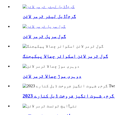
گرم!ڈبل لیئر ٹرمر لائن
گول سرپل ٹرمر لائن
گول ٹرمر لائن اسکوائر چھالا پیکیجنگ
دوہری موڑ چھالا ٹرمر لائن