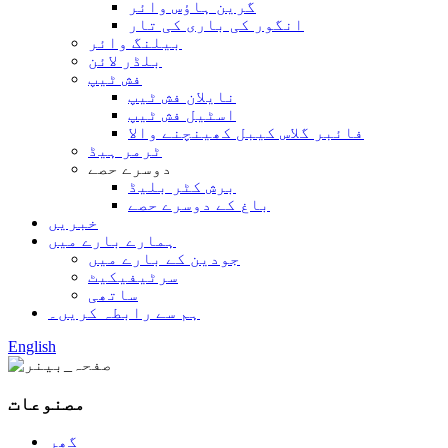
گرین ہاؤس وائر
انگور کی باری کی تار
بیلنگ وائر
بلڈر لائن
فش ٹیپ
نایلان فش ٹیپ
اسٹیل فش ٹیپ
فائبر گلاس کیبل کھینچنے والا
ٹرمر ہیڈ
دوسرے حصے
برش کٹر بلیڈ
باغ کے دوسرے حصے
خبریں
ہمارے بارے میں
جودین کے بارے میں
سرٹیفیکیٹ
ساتھی
ہم سے رابطہ کریں۔
English
مصنوعات
گھر