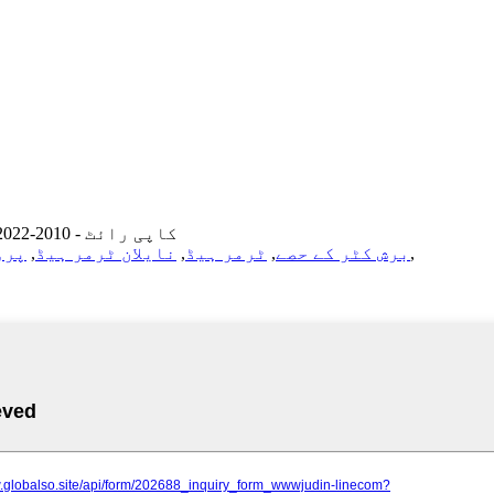
© کاپی رائٹ - 2010-2022: جملہ حقوق محفوظ ہیں۔
,
برش کٹر کے حصے
,
ٹرمر ہیڈ
,
نایلان ٹرمر ہیڈ
,
پرو