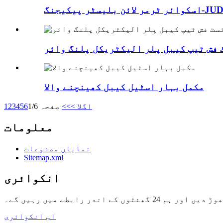
یسٹر پیکیجنگ-JUDIN™
 فش ٹیپ کیبل پلر الیکٹریکل پلنگ وائر
مکمل بہار اسٹیل کیبل کھینچنے والا
اگلا >
>>
صفحہ 1/6
6
5
4
3
2
1
معلومات
نمایاں مصنوعات
Sitemap.xml
انکوائری
 رابطے میں رہیں گے۔
اب انکوائری