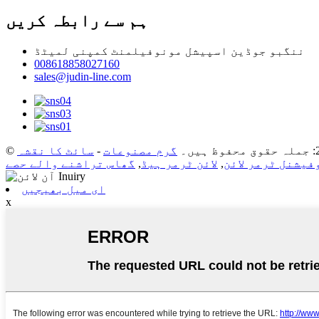
ہم سے رابطہ کریں
ننگبو جوڈین اسپیشل مونوفیلمنٹ کمپنی لمیٹڈ
008618858027160
sales@judin-line.com
گرم مصنوعات
-
سائٹ کا نقشہ
فیشنل ٹرمر لائن
,
لائن ٹرمر ہیڈ
,
گھاس تراشنے والے حصے
ای میل بھیجیں
x