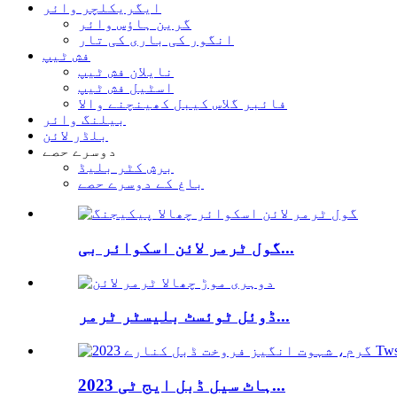
ایگریکلچر وائر
گرین ہاؤس وائر
انگور کی باری کی تار
فش ٹیپ
نایلان فش ٹیپ
اسٹیل فش ٹیپ
فائبر گلاس کیبل کھینچنے والا
بیلنگ وائر
بلڈر لائن
دوسرے حصے
برش کٹر بلیڈ
باغ کے دوسرے حصے
گول ٹرمر لائن اسکوائر بی...
ڈوئل ٹوئسٹ بلیسٹر ٹرمر...
2023 ہاٹ سیل ڈبل ایج ٹی...