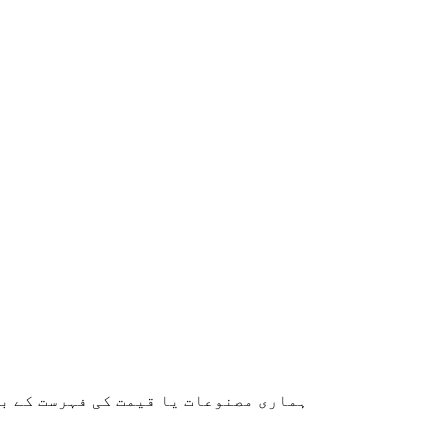
ہماری مصنوعات یا قیمت کی فہرست کے بارے میں پوچھ گ