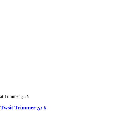
2023 گرم، شہوت انگیز فروخت ڈبل کنارے Twsit Trimmer لائن