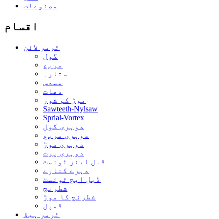
مصنوعات
اقسام
ٹرمر لائن
گول
مربع
ستارہ
مسدس
دھات
موڑ کم شور
Sawteeth-Nylsaw
Sprial-Vortex
دوہری گول
دوہری مربع
دوہری موڑ
دوہری پرت
ڈبل لیئر ٹوئسٹ
دہرے کنارے
ڈبل ایج ٹوئسٹ
شطرنج
شطرنج کا موڑ
ڈمپل
ٹرمر ہیڈ