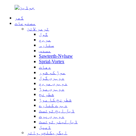
گھر
مصنوعات
ٹرمر لائن
گول
مربع
ستارہ
مسدس
Sawteeth-Nylsaw
Sprial-Vortex
دھات
موڑ کم شور
دوہری گول
دوہری مربع
دوہری موڑ
شطرنج
شطرنج کا موڑ
دہرے کنارے
ڈبل ایج ٹوئسٹ
دوہری پرت
ڈبل لیئر ٹوئسٹ
ڈمپل
ایگریکلچر وائر