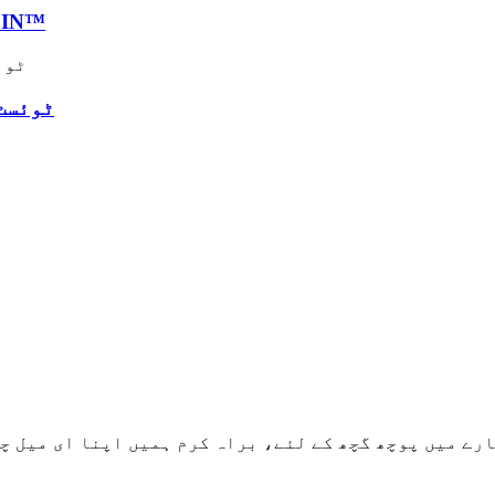
اسکوائر ٹرمر لائن بل
ٹوئسٹ
چھ کے لئے، براہ کرم ہمیں اپنا ای میل چھوڑ دیں اور ہم 24 گھنٹوں کے اندر